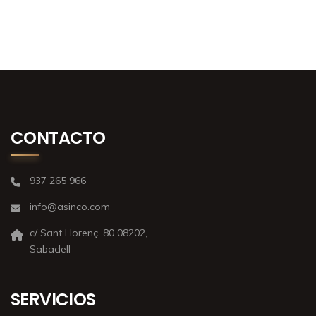
CONTACTO
937 265 966
info@asinco.com
c/ Sant Llorenç, 80 08202,
Sabadell
SERVICIOS