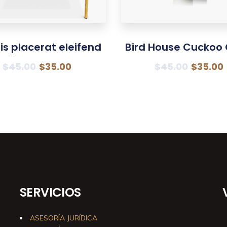
is placerat eleifend
Bird House Cuckoo 
$
45.00
$
35.00
$
45.00
$
35.00
SERVICIOS
ASESORÍA JURÍDICA