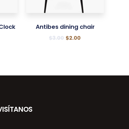
Clock
Antibes dining chair
$
3.00
$
2.00
VISÍTANOS