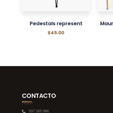
Pedestals represent
Maur
$
45.00
CONTACTO
937 265 966