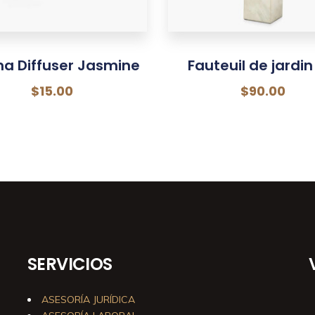
a Diffuser Jasmine
Fauteuil de jardin
$
15.00
$
90.00
SERVICIOS
ASESORÍA JURÍDICA