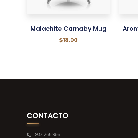
Malachite Carnaby Mug
Arom
$
18.00
CONTACTO
937 265 966