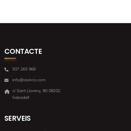
CONTACTE
937 265 966
info@asinco.com
c/ Sant Llorenç, 80 08202,
Sabadell
SERVEIS